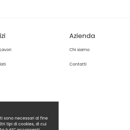
zi
Azienda
Lavori
Chi siamo
ati
Contatti
ti sono necessari al fine
i tipi di cookies, di cui
etta tutti” acconsenti