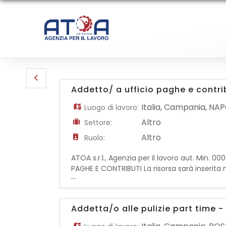
Addetto/ a ufficio paghe e contri
Italia
,
Campania
,
NAP
Luogo di lavoro:
Altro
Settore:
Altro
Ruolo:
ATOA s.r.l., Agenzia per il lavoro aut. Min. 
PAGHE E CONTRIBUTI La risorsa sarà inserita n
...
cedolini paga; - Adempimenti successivi e 
Addetta/o alle pulizie part time 