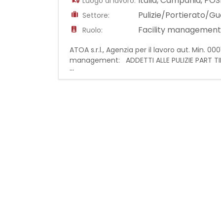
Italia
,
Campania
,
POS
Luogo di lavoro:
Pulizie/Portierato/Gu
Settore:
Facility management/
Ruolo:
ATOA s.r.l., Agenzia per il lavoro aut. Min. 00
management: ADDETTI ALLE PULIZIE PART TIME
...
principali che la risorsa svolgerà: - Pulizi