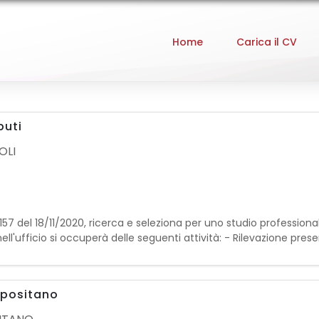
Home
Carica il CV
buti
OLI
000157 del 18/11/2020, ricerca e seleziona per uno studio professi
ell'ufficio si occuperà delle seguenti attività: - Rilevazione pre
connessi alla chiusura paghe (
- positano