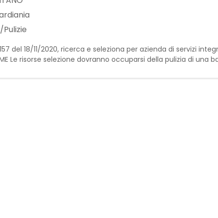
ITANO
ardiania
Pulizie
0157 del 18/11/2020, ricerca e seleziona per azienda di servizi integr
 Le risorse selezione dovranno occuparsi della pulizia di una
a e manutenzione dei pavimenti - Esecuzi