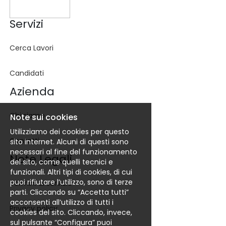
Servizi
Cerca Lavori
Candidati
Azienda
Chi siamo
Note sui cookies
Utilizziamo dei cookies per questo
Contatti
sito internet. Alcuni di questi sono
necessari al fine del funzionamento
Note Legali
del sito, come quelli tecnici e
funzionali. Altri tipi di cookies, di cui
puoi rifiutare l’utilizzo, sono di terze
Termini di servizio
parti. Cliccando su “Accetta tutti”
acconsenti all’utilizzo di tutti i
Privacy policy
cookies del sito. Cliccando, invece,
sul pulsante “Configura” puoi