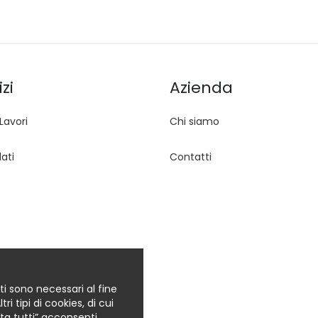
zi
Azienda
Lavori
Chi siamo
ati
Contatti
ti sono necessari al fine
i tipi di cookies, di cui
etta tutti” acconsenti