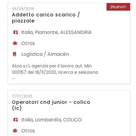
EN
nel ruolo di: OPERATORE ECOLOGICO La
¡Nuevo!
06/08/2026
risorsa dovrà occuparsi della raccolta dei
Addetto carico scarico /
rifiuti nei pressi del comune. REQUISITI -
piazzale
FR
Gradita esperienza nel ruolo; - DISPONIBI
Italia
,
Piamonte
,
ALESSANDRIA
IT
Otros
Logística / Almacén
DE
Atoa s.r.l, agenzia per il lavoro aut. Min.
000157 del 18/11/2020, ricerca e seleziona
...
per prestigiosa azienda cliente, operante
ES
nel settore dell'Automotive, la seguente
figura professionale: ADDETTO CARICO
17/07/2026
SCARICO / PIAZZALE La risorsa si interesserà
Operatori cnd junior - colico
di: Spostamento e posizionamento
PT
(lc)
autovetture sul piazzale Scarico container
Lavaggio autove
Italia
,
Lombardía
,
COLICO
Otros