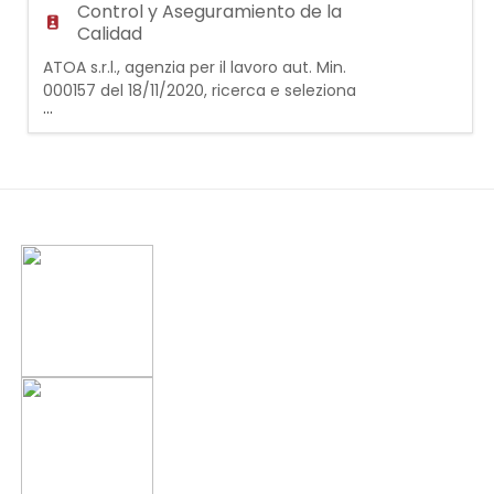
Control y Aseguramiento de la
Calidad
ATOA s.r.l., agenzia per il lavoro aut. Min.
000157 del 18/11/2020, ricerca e seleziona
...
per un'importante azienda del settore
metalmeccanico le seguenti figure
professionali: OPERATORI DI CONTROLLI NON
DISTRUTTIVI JUNIOR La risorsa selezionata
dovrà occuparsi del controllo dimensionale
su prodotti quali valvole. REQUISITI -
Diploma di perit