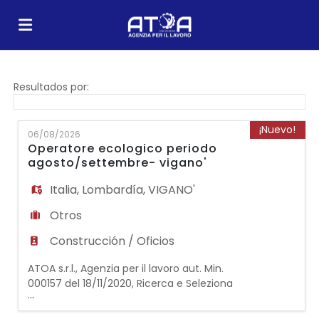
Home
Resultados por:
Lista
¡Nuevo!
06/08/2026
Operatore ecologico periodo
agosto/settembre- vigano'
ofertas
Subir
Italia
,
Lombardía
,
VIGANO'
Otros
de
CV
Acceso
Construcción / Oficios
ATOA s.r.l., Agenzia per il lavoro aut. Min.
trabajo
Idioma
000157 del 18/11/2020, Ricerca e Seleziona
...
per importante realtà operante nel settore
ambientale e gestione dei rifiuti, 2 risorse